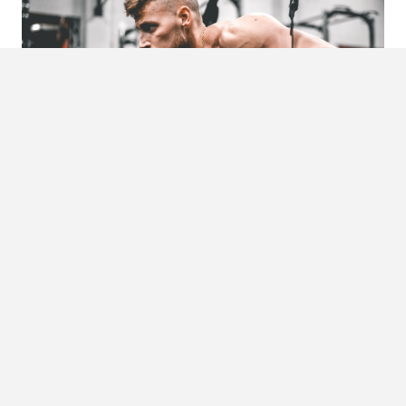
Foto:
Anastase Maragos
Weinig eten
Voor de mannen met bierpensjes kan het verleidelijk zijn
om weinig te eten in de hoop om zo af te vallen. Dit is
alleen niet de juiste insteek. Jezelf uithongeren zorgt er
juist alleen maar voor dat je trainingen niet optimaal zijn