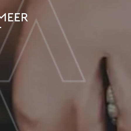
 meer
t