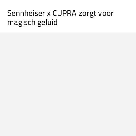
Sennheiser x CUPRA zorgt voor
magisch geluid
Op het dashboard zelf maakt CUPRA gebruik van het
grootste infotainmentscherm tot nu toe met 15-inch.
Hierbij hebben ze gekozen voor een Human Machine
Interface-systeem waardoor het scherm nog eenvoudiger
te bedienen is en het mogelijk is om het systeem naar
eigen wens te configureren. Wij hebben tijdens het
rondrijden over de B-10 vooral van dit scherm gebruik
gemaakt om wat Spaanse hitjes te draaien. En met een
keuze uit twee audiosystemen waarvan een high-end
Sennheiser soundsystem met twaalf speakers, is het soms
iets te verleidelijk om de geluidsknop niet helemaal naar
rechts te draaien.
Spoiler alert
: dat hebben we dus wel
gedaan.