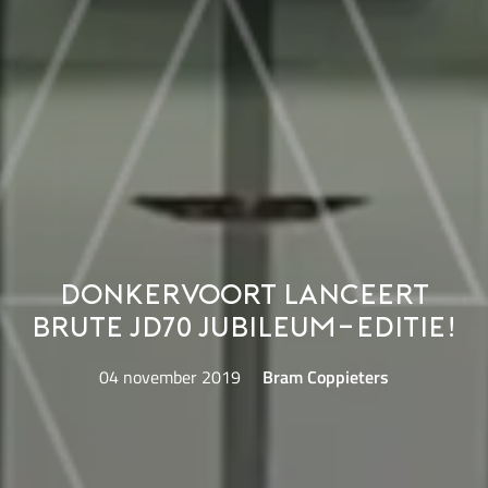
Donkervoort lanceert
brute JD70 jubileum-editie!
04 november 2019
Bram Coppieters