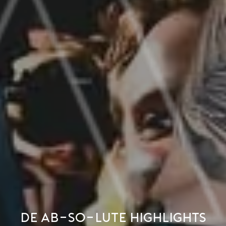
De ab-so-lute highlights