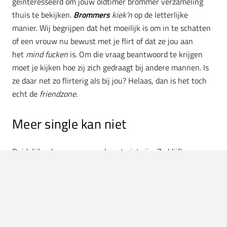
geïnteresseerd om jouw oldtimer brommer verzameling
thuis te bekijken.
Brommers
kiek’n
op de letterlijke
manier. Wij begrijpen dat het moeilijk is om in te schatten
of een vrouw nu bewust met je flirt of dat ze jou aan
het
mind fucken
is. Om die vraag beantwoord te krijgen
moet je kijken hoe zij zich gedraagt bij andere mannen. Is
ze daar net zo flirterig als bij jou? Helaas, dan is het toch
echt de
friendzone
.
Meer single kan niet
Duidelijker kan een vrouw haast niet zijn. Ze blijft maar
haar irritaties over Tinder verspreiden en die blind date
van vorige week was ook echt niets aan. Een relatie? Daar
moet ze absoluut niets van hebben. Ze kiest liever
voor
friends with benefits
en begint vervolgens ook nog
eens over haar seksleven te praten. Ze grapt daarbij een