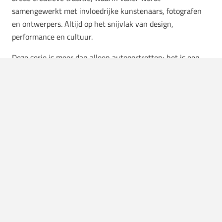
samengewerkt met invloedrijke kunstenaars, fotografen
en ontwerpers. Altijd op het snijvlak van design,
performance en cultuur.
Deze serie is meer dan alleen autoportretten; het is een
artistieke interpretatie van een technisch meesterwerk.
Het bewijst dat zelfs een auto, met de juiste blik, kan
transformeren in een diepzinnig kunstwerk. Een must-see
voor elke liefhebber van zowel kunst als automobiele
innovatie.