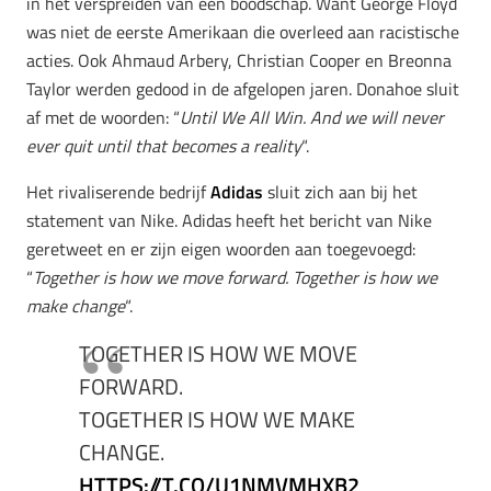
in het verspreiden van een boodschap. Want George Floyd
was niet de eerste Amerikaan die overleed aan racistische
acties. Ook Ahmaud Arbery, Christian Cooper en Breonna
Taylor werden gedood in de afgelopen jaren. Donahoe sluit
af met de woorden: “
Until We All Win. And we will never
ever quit until that becomes a reality
“.
Het rivaliserende bedrijf
Adidas
sluit zich aan bij het
statement van Nike. Adidas heeft het bericht van Nike
geretweet en er zijn eigen woorden aan toegevoegd:
“
Together is how we move forward. Together is how we
make change
“.
TOGETHER IS HOW WE MOVE
FORWARD. ⁣
TOGETHER IS HOW WE MAKE
CHANGE.
HTTPS://T.CO/U1NMVMHXB2