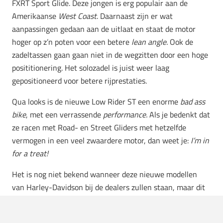
FXRT Sport Glide. Deze jongen is erg populair aan de
Amerikaanse
West Coast
. Daarnaast zijn er wat
aanpassingen gedaan aan de uitlaat en staat de motor
hoger op z’n poten voor een betere
lean angle.
Ook de
zadeltassen gaan gaan niet in de wegzitten door een hoge
posititionering. Het solozadel is juist weer laag
gepositioneerd voor betere rijprestaties.
Qua looks is de nieuwe Low Rider ST een enorme
bad ass
bike
, met een verrassende
performance.
Als je bedenkt dat
ze racen met Road- en Street Gliders met hetzelfde
vermogen in een veel zwaardere motor, dan weet je:
I’m in
for a treat!
Het is nog niet bekend wanneer deze nieuwe modellen
van Harley-Davidson bij de dealers zullen staan, maar dit
zal snel duidelijk worden. Refresh daarom
Harley-
Davidson.com
regelmatig om alles in de gaten te houden.