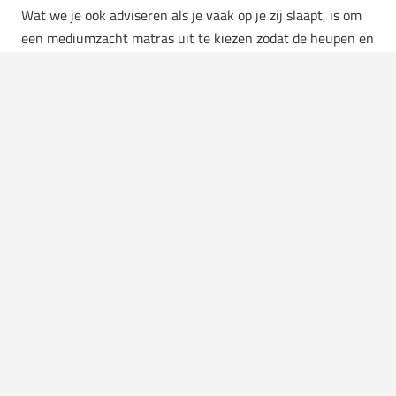
Wat we je ook adviseren als je vaak op je zij slaapt, is om
een mediumzacht matras uit te kiezen zodat de heupen en
schouders in een correcte houding blijven liggen. Anders
heb je de kans om zenuwen en bloedvaten af te knellen
van de arm die onder je lichaam ligt. En ja, dat is natuurlijk
niet heel relaxed wakker worden.
Op welke zij moet ik dan slapen?
Als op je zij liggen nog steeds het meest aantrekkelijk
klinkt, dan hebben we ook direct een advies voor je klaar
liggen op welke zij je dat dan moet doen. Zo ver gaat de
wetenschap. Het is bewezen dat je linkerzij het best is om
je nachtrust op te krijgen. De reden daarachter is best
simpel: je maag en alvleesklier zitten voor het grootste
gedeelte aan de linkerkant van je lichaam, waardoor het
bevorderlijker werkt voor je spijsvertering. Vooral als je