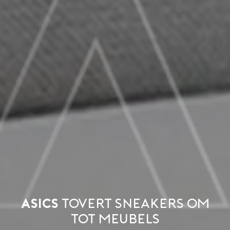
ASICS
tovert sneakers om
tot meubels