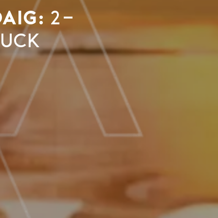
aig:
2-
ruck