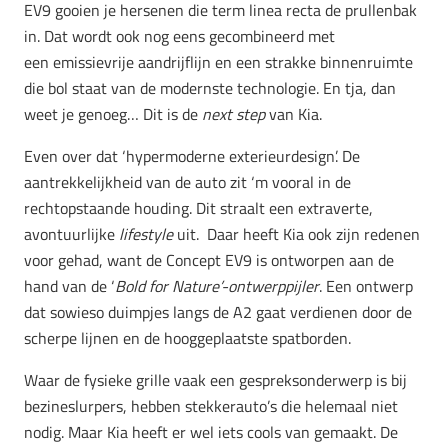
EV9 gooien je hersenen die term linea recta de prullenbak
in. Dat wordt ook nog eens gecombineerd met
een emissievrije aandrijflijn en een strakke binnenruimte
die bol staat van de modernste technologie. En tja, dan
weet je genoeg… Dit is de
next step
van Kia.
Even over dat ‘hypermoderne exterieurdesign’. De
aantrekkelijkheid van de auto zit ‘m vooral in de
rechtopstaande houding. Dit straalt een extraverte,
avontuurlijke
lifestyle
uit. Daar heeft Kia ook zijn redenen
voor gehad, want de Concept EV9 is ontworpen aan de
hand van de ‘
Bold for Nature’-ontwerppijler
. Een ontwerp
dat sowieso duimpjes langs de A2 gaat verdienen door de
scherpe lijnen en de hooggeplaatste spatborden.
Waar de fysieke grille vaak een gespreksonderwerp is bij
bezineslurpers, hebben stekkerauto’s die helemaal niet
nodig. Maar Kia heeft er wel iets cools van gemaakt. De