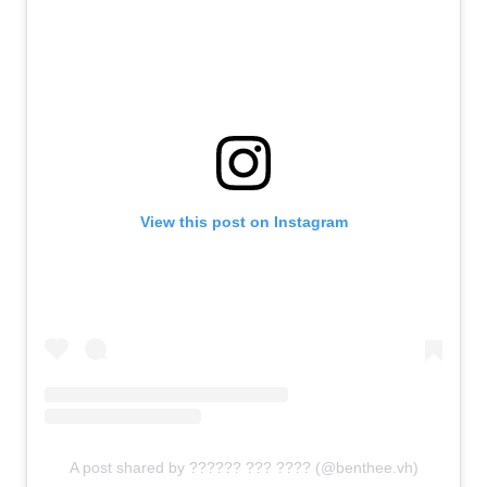
View this post on Instagram
A post shared by ?????? ??? ???? (@benthee.vh)