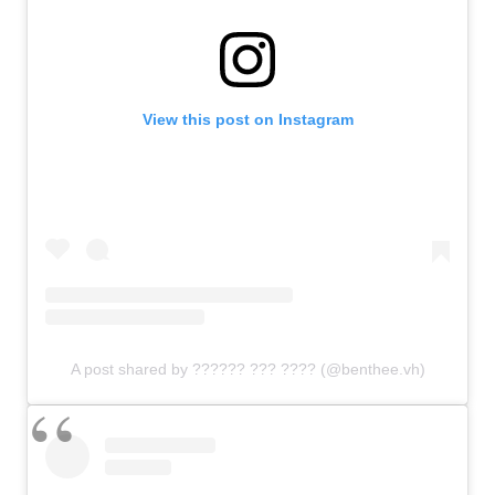
View this post on Instagram
A post shared by ?????? ??? ???? (@benthee.vh)