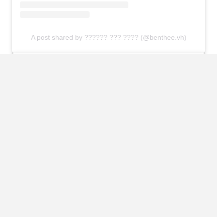
A post shared by ?????? ??? ???? (@benthee.vh)
View this post on Instagram