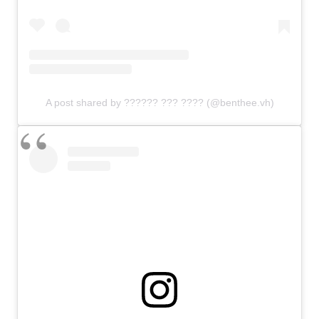
A post shared by ?????? ??? ???? (@benthee.vh)