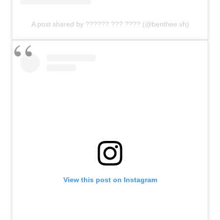
A post shared by ?????? ??? ???? (@benthee.vh)
View this post on Instagram