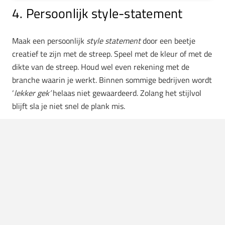
4. Persoonlijk style-statement
Maak een persoonlijk
style statement
door een beetje
creatief te zijn met de streep. Speel met de kleur of met de
dikte van de streep. Houd wel even rekening met de
branche waarin je werkt. Binnen sommige bedrijven wordt
‘
lekker gek’
helaas niet gewaardeerd. Zolang het stijlvol
blijft sla je niet snel de plank mis.
5. In de mix
Wel fan van een krijtstreep, maar even geen tijd of zin om
een nieuw pak aan te schaffen? Wees lekker creatief en
mix op een andere manier de streep in je outfit. Denk
bijvoorbeeld aan een gestreepte sjaal of das. Ook kun je
kiezen om bijvoorbeeld hier alleen de krijtstreep broek te