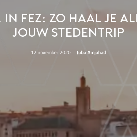
 in Fez: zo haal je al
jouw stedentrip
12 november 2020
Juba Amjahad