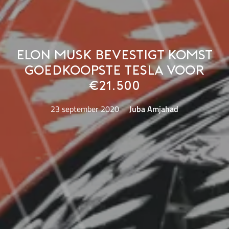
Elon Musk bevestigt komst
goedkoopste Tesla voor
€21.500
23 september 2020
Juba Amjahad