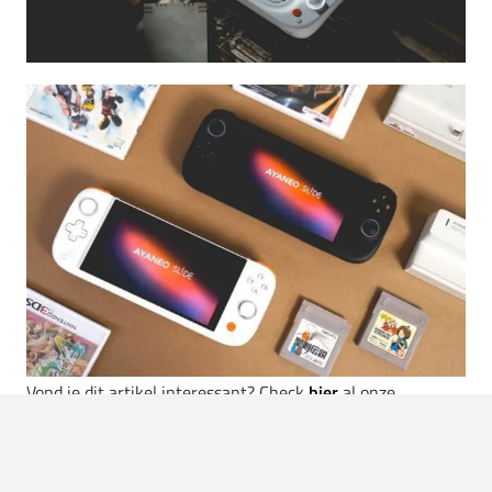
Vond je dit artikel interessant? Check
hier
al onze
artikelen over de nieuwste consoles en andere gadgets.
Source:
Ayaneo