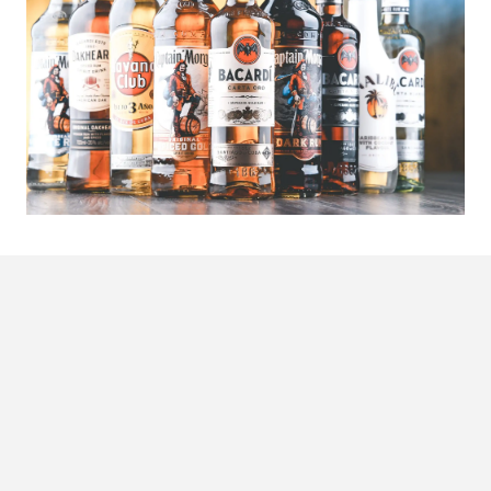
Hoe drink je rum?
Als het je enige doel is om dronken te worden kun je dit
artikel beter skippen en is het misschien tijd voor een
interventie. Rum is een van de meest veelzijdige sterke
dranken die er is en dien je dus ook op de juiste manier te
drinken. Om de meeste smaakbeleving uit die fijne fles
rum te krijgen die je zojuist hebt gekocht, ben je op het
juiste adres.