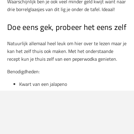
Waarschijnlijk ben je ook veel minder geld kwijt want naar
drie borrelglaasjes van dit lig je onder de tafel. Ideaal!
Doe eens gek, probeer het eens zelf
Natuurlijk allemaal heel leuk om hier over te lezen maar je
kan het zelf thuis ook maken. Met het onderstaande
recept kun je thuis zelf van een peperwodka genieten.
Benodigdheden:
Kwart van een jalapeno
Halve rode peper
15 tot 20 zwarte peperkorrels
1 teentje knoflook
375 milliliter wodka