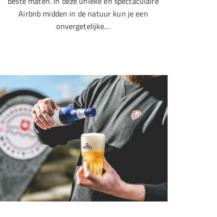
beste maten. In deze unieke en spectaculaire
Airbnb midden in de natuur kun je een
onvergetelijke…