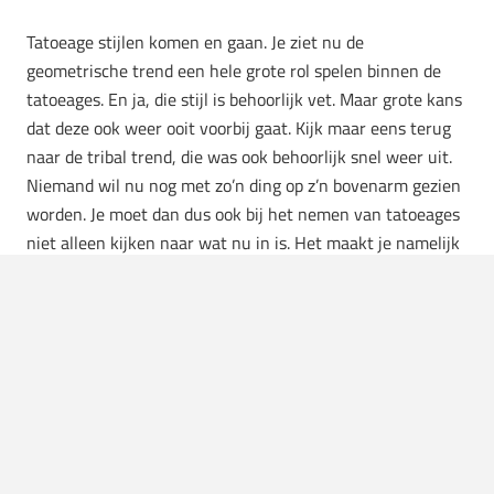
Tatoeage stijlen komen en gaan. Je ziet nu de
geometrische trend een hele grote rol spelen binnen de
tatoeages. En ja, die stijl is behoorlijk vet. Maar grote kans
dat deze ook weer ooit voorbij gaat. Kijk maar eens terug
naar de tribal trend, die was ook behoorlijk snel weer uit.
Niemand wil nu nog met zo’n ding op z’n bovenarm gezien
worden. Je moet dan dus ook bij het nemen van tatoeages
niet alleen kijken naar wat nu in is. Het maakt je namelijk
niet veel origineler en grote kans dat je er later spijt van
krijgt. Tattoos zijn één ding waarin je juist niet
trendgevoelig moet zijn.
De juist inkt
Tat-shops vind je overal, maar ze verschillen flink in
kwaliteit. Doe goed research voordat je ergens een