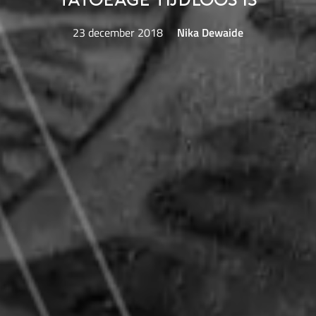
tatoeage tijdloos is
23 december 2018
Nika Dewaide