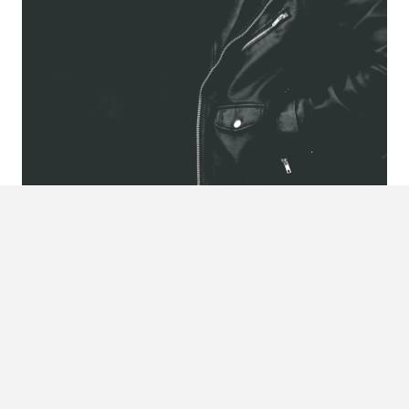
Foto:
Joshua Fuller
Lagen
Wil je een leren jas langer door blijven dragen in de
winter? Heel simpel: ga voor laagjes. Niet alleen ziet het er
heel vet uit om verschillende lagen onder je leren jas te
hebben (mits je te veel kleuren vermijdt), ook kunnen