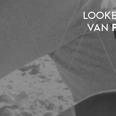
Lookb
van