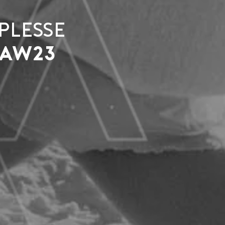
plesse
 AW23