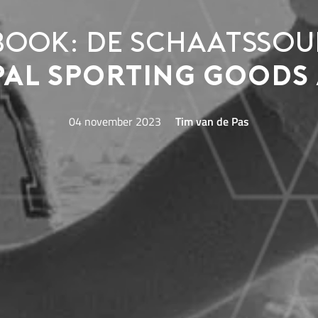
ook: de schaatssou
PAL Sporting Goods
04 november 2023
Tim van de Pas