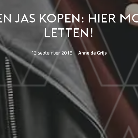
en jas kopen: hier mo
letten!
13 september 2018
Anne de Grijs