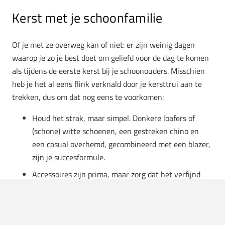
Kerst met je schoonfamilie
Of je met ze overweg kan of niet: er zijn weinig dagen
waarop je zo je best doet om geliefd voor de dag te komen
als tijdens de eerste kerst bij je schoonouders. Misschien
heb je het al eens flink verknald door je kersttrui aan te
trekken, dus om dat nog eens te voorkomen:
Houd het strak, maar simpel. Donkere loafers of
(schone) witte schoenen, een gestreken chino en
een casual overhemd, gecombineerd met een blazer,
zijn je succesformule.
Accessoires zijn prima, maar zorg dat het verfijnd
blijft. Niet
flashy
. Een subtiel horloge of een mooie
riem? Prima. Maar laat je gouden ketting alsjeblieft
thuis.