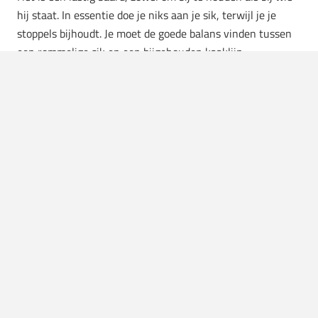
hij staat. In essentie doe je niks aan je sik, terwijl je je
stoppels bijhoudt. Je moet de goede balans vinden tussen
een rommelige sik en een bijgehouden kaaklijn.
Uniforme baard
De uniforme baard is een baard die we tegenwoordig veel
zien. Het model is een rechte, verzorgde baard van
minstens 5 centimeter lang. De snor loopt over in de
baard.