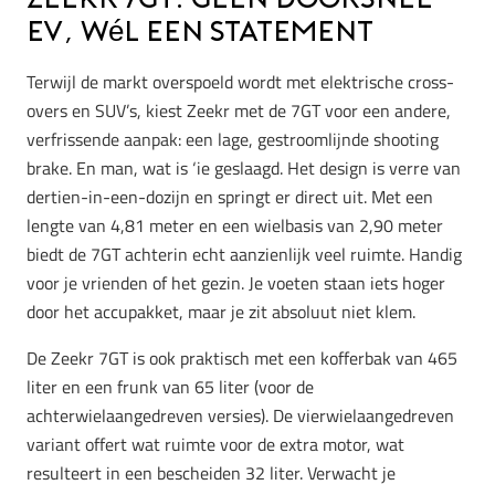
Zeekr 7GT: Geen doorsnee
EV, wél een statement
Terwijl de markt overspoeld wordt met elektrische cross-
overs en SUV’s, kiest Zeekr met de 7GT voor een andere,
verfrissende aanpak: een lage, gestroomlijnde shooting
brake. En man, wat is ‘ie geslaagd. Het design is verre van
dertien-in-een-dozijn en springt er direct uit. Met een
lengte van 4,81 meter en een wielbasis van 2,90 meter
biedt de 7GT achterin echt aanzienlijk veel ruimte. Handig
voor je vrienden of het gezin. Je voeten staan iets hoger
door het accupakket, maar je zit absoluut niet klem.
De Zeekr 7GT is ook praktisch met een kofferbak van 465
liter en een frunk van 65 liter (voor de
achterwielaangedreven versies). De vierwielaangedreven
variant offert wat ruimte voor de extra motor, wat
resulteert in een bescheiden 32 liter. Verwacht je