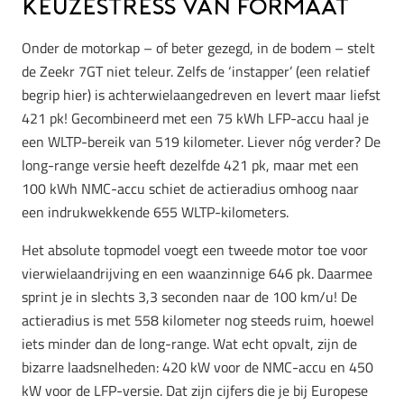
Keuzestress van formaat
Onder de motorkap – of beter gezegd, in de bodem – stelt
de Zeekr 7GT niet teleur. Zelfs de ‘instapper’ (een relatief
begrip hier) is achterwielaangedreven en levert maar liefst
421 pk! Gecombineerd met een 75 kWh LFP-accu haal je
een WLTP-bereik van 519 kilometer. Liever nóg verder? De
long-range versie heeft dezelfde 421 pk, maar met een
100 kWh NMC-accu schiet de actieradius omhoog naar
een indrukwekkende 655 WLTP-kilometers.
Het absolute topmodel voegt een tweede motor toe voor
vierwielaandrijving en een waanzinnige 646 pk. Daarmee
sprint je in slechts 3,3 seconden naar de 100 km/u! De
actieradius is met 558 kilometer nog steeds ruim, hoewel
iets minder dan de long-range. Wat echt opvalt, zijn de
bizarre laadsnelheden: 420 kW voor de NMC-accu en 450
kW voor de LFP-versie. Dat zijn cijfers die je bij Europese