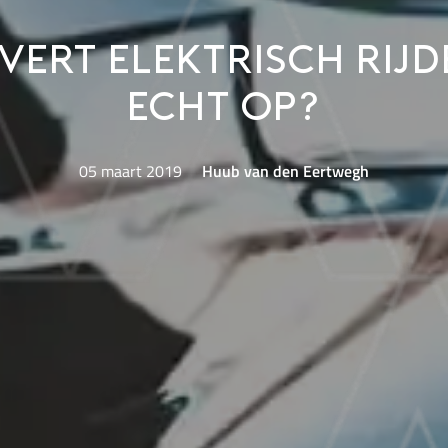
vert elektrisch rij
echt op?
05 maart 2019
Huub van den Eertwegh