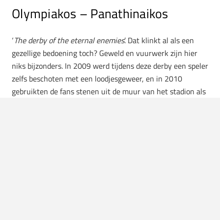
Olympiakos – Panathinaikos
‘
The derby of the eternal enemies
’. Dat klinkt al als een
gezellige bedoening toch? Geweld en vuurwerk zijn hier
niks bijzonders. In 2009 werd tijdens deze derby een speler
zelfs beschoten met een loodjesgeweer, en in 2010
gebruikten de fans stenen uit de muur van het stadion als
munitie om de spelers te bekogelen. Zoals we al zeiden:
een gezellige bedoening. Voor de veiligheid is het dan ook
maar goed nieuws dat er sinds een paar jaar tijd geen
uitsupporters meer aanwezig mogen zijn bij deze derby. Zo
kan jij met een gerust hart deze wedstrijd bezoeken, want
geloof ons: de ambiance die deze derby brengt is het zeker
waard.