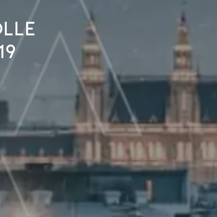
olle
19