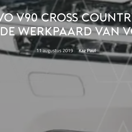
vo V90 Cross Country
de werkpaard van 
11 augustus 2019
Kaz Paul