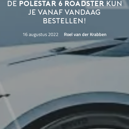
De
Polestar 6 Roadster
kun
je vanaf vandaag
bestellen!
16 augustus 2022
Roel van der Krabben