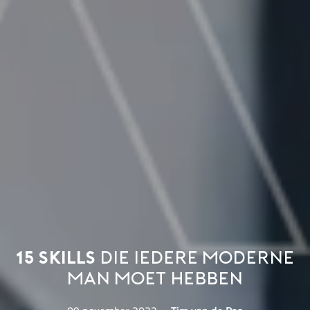
15 skills
die iedere moderne
man moet hebben