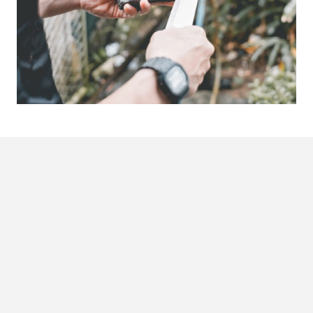
7. Een deur openbreken
Je zou denken dat het alleen in films gebeurd, maar het
kan ook in werkelijkheid gebeuren: brand in huis. Of je
vriendin is juist thuis en jij bent buitengesloten. Wat moet
je dan kunnen doen? Juist, de held van de dag zijn. Zorg
ervoor dat je een deur kan openbreken. Breek met al
je
power
die deur open en neem je dierbare weer mee naar
buiten.