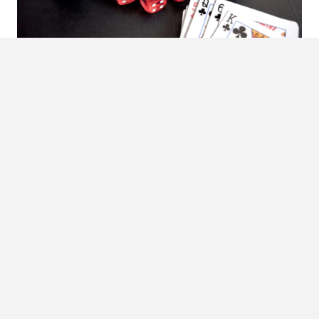
Tijd
Maak regels over de duur van het spel. Wanneer is het
spel klaar? Je kan spelletjes van twee of drie uur spelen. Je
kan van acht tot drie uur ’s nachts spelen. Je kan ook
spelen tot de laatste speler over is en de hele pot wint. Let
wel op, dit kan soms tot in de late (of juist vroege) uurtjes
duren. Spreek dit duidelijk af met je medespelers, zodat
hier geen verwarring over ontstaat. Een slimme manier
om dit te tackelen is de inzet na een bepaalde tijd te