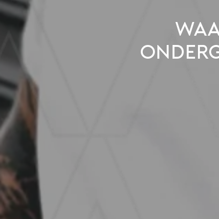
Waa
onderg