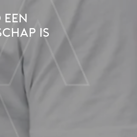
 een
chap is