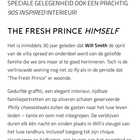
SPECIALE GELEGENHEID OOK EEN PRACHTIG
90S INSPIRED
INTERIEUR!
The Fresh Prince
himself
Het is inmiddels 30 jaar geleden dat
Will Smith
de oprit
van de villa opreed en onderdeel werd van de geliefde
familie die we ons maar al te goed herinneren. Toch is de
vertrouwde woning nog net zo
fly
als in de periode dat
“The Fresh Prince” er woonde.
Gedurfde graffiti, een elegant interieur, tijdloze
familieportretten en op zilveren schalen geserveerde
Philly cheesesteaks
zullen de gasten naar het luxe leven
leiden – tante en oom niet inbegrepen. De verblijven
duren elk één nacht en vinden plaats in Will’s vleugel van
het luxe landhuis. Inclusief toegang tot zijn chique
slaapkamer en badkamer, een lounge aan het zwembad en