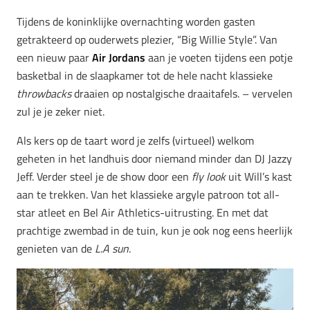
Tijdens de koninklijke overnachting worden gasten
getrakteerd op ouderwets plezier, “Big Willie Style”. Van
een nieuw paar
Air Jordans
aan je voeten tijdens een potje
basketbal in de slaapkamer tot de hele nacht klassieke
throwbacks
draaien op nostalgische draaitafels. – vervelen
zul je je zeker niet.
Als kers op de taart word je zelfs (virtueel) welkom
geheten in het landhuis door niemand minder dan DJ Jazzy
Jeff. Verder steel je de show door een
fly look
uit Will’s kast
aan te trekken. Van het klassieke argyle patroon tot all-
star atleet en Bel Air Athletics-uitrusting. En met dat
prachtige zwembad in de tuin, kun je ook nog eens heerlijk
genieten van de
L.A sun
.