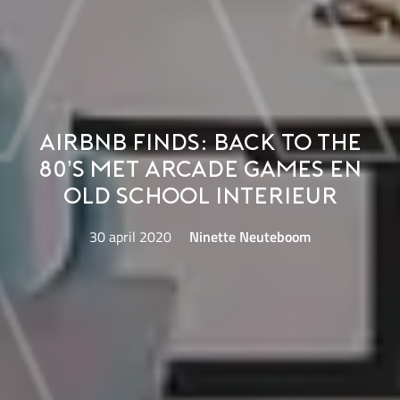
Airbnb Finds: back to the
80’s met arcade games en
old school interieur
30 april 2020
Ninette Neuteboom