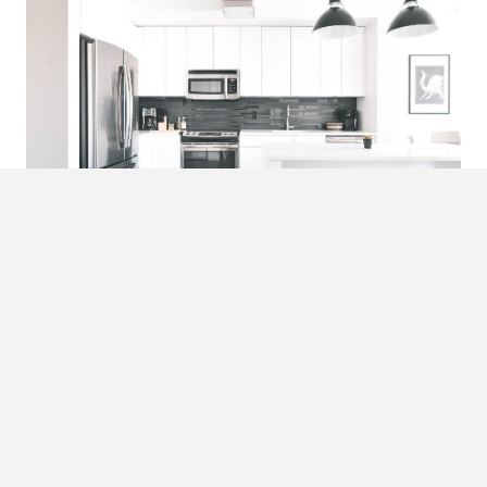
Foto:
Naomi Hébert
5. Indeling
Het lijkt misschien heel voor de hand liggend: bank tegen
de muur, salontafel ervoor en tv aan de muur aan de
overkant. Maar het kan zijn vruchten afwerpen om eens te