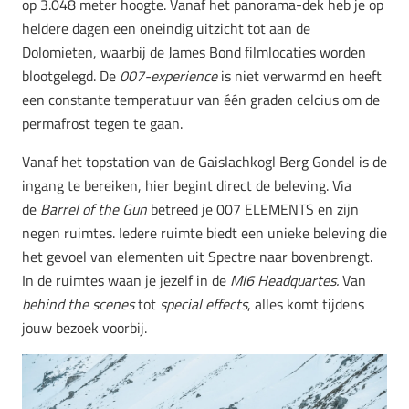
op 3.048 meter hoogte. Vanaf het panorama-dek heb je op
heldere dagen een oneindig uitzicht tot aan de
Dolomieten, waarbij de James Bond filmlocaties worden
blootgelegd. De
007-experience
is niet verwarmd en heeft
een constante temperatuur van één graden celcius om de
permafrost tegen te gaan.
Vanaf het topstation van de Gaislachkogl Berg Gondel is de
ingang te bereiken, hier begint direct de beleving. Via
de
Barrel of the Gun
betreed je 007 ELEMENTS en zijn
negen ruimtes. Iedere ruimte biedt een unieke beleving die
het gevoel van elementen uit Spectre naar bovenbrengt.
In de ruimtes waan je jezelf in de
MI6 Headquartes.
Van
behind the scenes
tot
special effects
, alles komt tijdens
jouw bezoek voorbij.