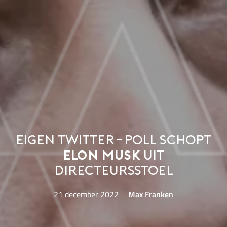
Eigen Twitter-poll schopt
Elon Musk
uit
directeursstoel
21 december 2022
Max Franken