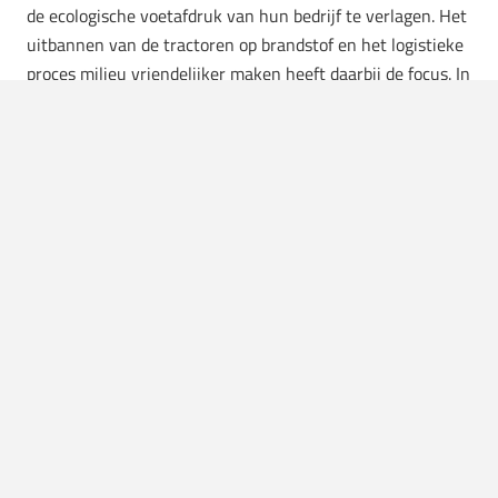
de ecologische voetafdruk van hun bedrijf te verlagen. Het
uitbannen van de tractoren op brandstof en het logistieke
proces milieu vriendelijker maken heeft daarbij de focus. In
2030 moet de Champagnestreek 100 procent
milieuvriendelijk zijn. Zo kun jij blijven genieten van het
vloeibare goud.