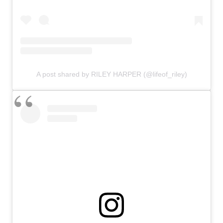
A post shared by RILEY HARPER (@lifeof_riley)