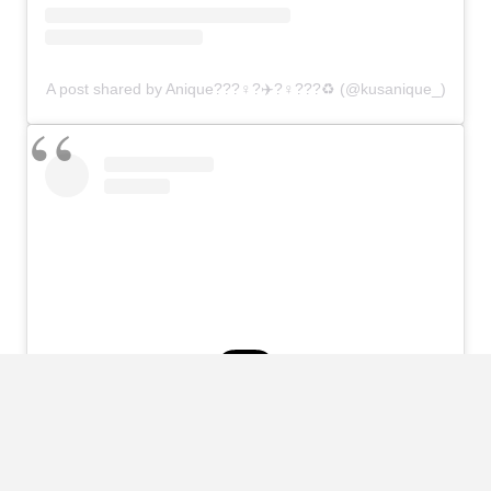
A post shared by Anique???‍♀️?✈️?‍♀️???♻️ (@kusanique_)
View this post on Instagram