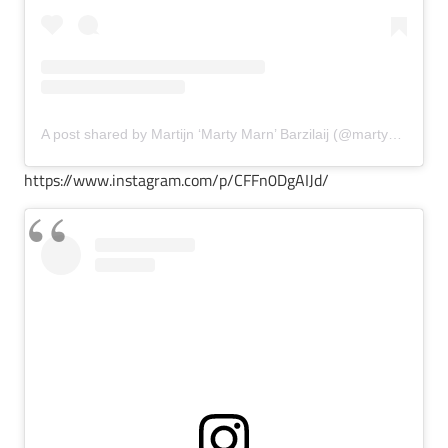
A post shared by Martijn ‘Marty Marn’ Barzilaij (@martymarn)
https://www.instagram.com/p/CFFn0DgAIJd/