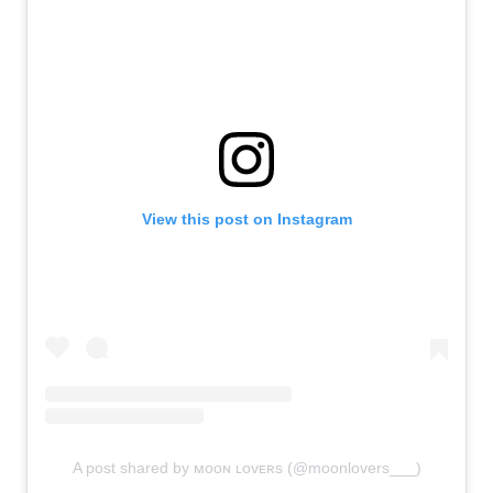
View this post on Instagram
A post shared by ᴍᴏᴏɴ ʟᴏᴠᴇʀs (@moonlovers___)