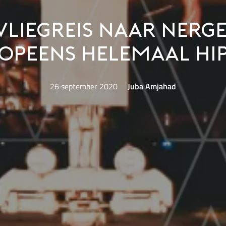
vliegreis naar nerge
opeens helemaal hi
26 september 2020
Juba Amjahad