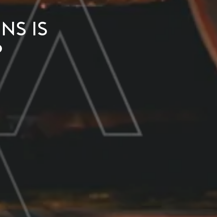
ns is
p