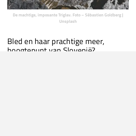
De machtige, imposante Triglav. Foto – Sébastien Goldberg |
Unsplash
Bled en haar prachtige meer,
hoogtepunt van Slovenië?
Bled is een klein stadje dicht in de buurt van het Triglavski
narodni park. De sfeer en gezellige tentjes is nog niet eens
het mooist wat dit stadje te bieden heeft. Dat is het
schitterende meer waar Bled aan ligt. Over het algemeen
gezien als hét hoogtepunt van Slovenië. In de zomer is het
water van dit meer zo aangenaam warm, dat je haast het
idee hebt dat je een duik neemt in een verwarmd
zwembad. Je kunt met een kano het water op, om zo naar
het kerkje te varen dat midden in het meer op een eiland