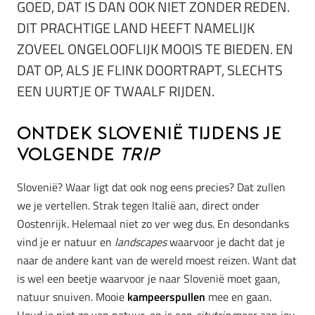
GOED, DAT IS DAN OOK NIET ZONDER REDEN.
DIT PRACHTIGE LAND HEEFT NAMELIJK
ZOVEEL ONGELOOFLIJK MOOIS TE BIEDEN. EN
DAT OP, ALS JE FLINK DOORTRAPT, SLECHTS
EEN UURTJE OF TWAALF RIJDEN.
Ontdek SloveniË tijdens je
volgende
trip
Slovenië? Waar ligt dat ook nog eens precies? Dat zullen
we je vertellen. Strak tegen Italië aan, direct onder
Oostenrijk. Helemaal niet zo ver weg dus. En desondanks
vind je er natuur en
landscapes
waarvoor je dacht dat je
naar de andere kant van de wereld moest reizen. Want dat
is wel een beetje waarvoor je naar Slovenië moet gaan,
natuur snuiven. Mooie
kampeerspullen
mee en gaan.
Houd je niet zo van natuur, en is een
citytrip
meer aan jou