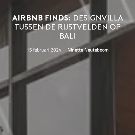
Airbnb Finds:
designvilla
tussen de rijstvelden op
Bali
15 februari 2024
Ninette Neuteboom