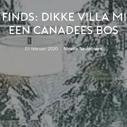
 Finds: Dikke villa m
een Canadees bos
01 februari 2020
Ninette Neuteboom