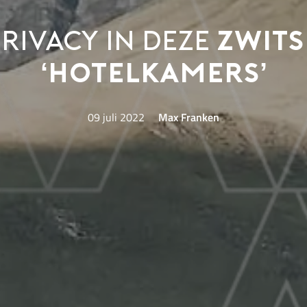
privacy in deze
Zwits
‘hotelkamers’
09 juli 2022
Max Franken